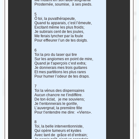
Me mutent en son aide-soignante
Prosternée, soumise, à ses pieds.
5
Ô toi, la puvathérapeute,
Quand tu apparais, c’est l’émeute,
Excitant même les plus froids;
Je subirais cent de tes joules,
Me ferais lyncher par la foule
Pour effleurer l’un de tes doigts.
6
Toi la pro du laser qui tire
Sur les angiomes en point de mire,
Quand je t’aperçois c’est extra;
Je donnerais mes trois guitares
Et mes partitions les plus rares
Pour humer l’odeur de tes draps.
7
Toi la vénus des dispensaires
Aucun chancre ne t’indiffère.
De ton éclat, je me souviens;
Je t’entonnerais le gorille,
L’auvergnat, la première fille
Pour t’entendre me dire: «Viens».
8
Toi, la belle interventionniste,
Qui opère tumeurs et kystes
Avec tant de grâce et d’entrain;