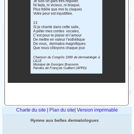
Je suis un gars très régulier,
Ni fada, ni vicieux, ni braque;
Plus fidèle que moi tu claques
Votre peur est injustifiée.
13
Si je chante dans cette salle,
A péter mes cordes vocales,
C’est pour le plaisir et l’amour
De mettre en valeur l’esthétique
De vous, dermatos magnifiques
Que nous côtoyons chaque jour.
Chanson du Congrès 1999 de dermatologie à
LILLE
Musique de Georges Brassens
Paroles de François Guilbert (APPD)
Charte du site
|
Plan du site
|
Version imprimable
Hymne aux belles dermatologues