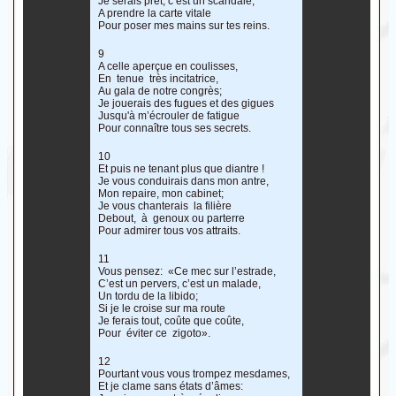
Je serais prêt, c’est un scandale,
A prendre la carte vitale
Pour poser mes mains sur tes reins.
9
A celle aperçue en coulisses,
En tenue très incitatrice,
Au gala de notre congrès;
Je jouerais des fugues et des gigues
Jusqu'à m’écrouler de fatigue
Pour connaître tous ses secrets.
10
Et puis ne tenant plus que diantre !
Je vous conduirais dans mon antre,
Mon repaire, mon cabinet;
Je vous chanterais la filière
Debout, à genoux ou parterre
Pour admirer tous vos attraits.
11
Vous pensez: «Ce mec sur l’estrade,
C’est un pervers, c’est un malade,
Un tordu de la libido;
Si je le croise sur ma route
Je ferais tout, coûte que coûte,
Pour éviter ce zigoto».
12
Pourtant vous vous trompez mesdames,
Et je clame sans états d’âmes: