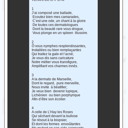
1
J’ai composé une ballade,
Ecoutez bien mes camarades,
C’est une ode, un chant à la gloire
De toutes ces dermatologues
Dont la beauté rare vous drogue,
Vous plonge en un spleen illusoire.
2
Ô vous nymphes resplendissantes,
Installées ou bien remplaçantes
Qui traitez la gale et l’acné;
Je vous dis sans caricature
Notre métier vous transfigure,
Amplifiant vos charmes innés.
3
A la dermato de Marseille,
Dont le regard, pure merveille,
Nous invite à béatifier;
Je veux bien devenir lupique,
Lichénien ou bien porphyrique
Afin d’être son écolier.
4
A celle de L’Hay les Roses
Qui séchant devant la bullose
Se résout à la biopsier,
Et dont les formes envoûtantes